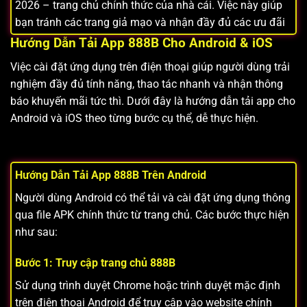
2026 – trang chủ chính thức của nhà cái. Việc này giúp
sộ từ Thể thao, Casino đến Xổ số tỷ lệ ăn cao.
bạn tránh các trang giả mạo và nhận đầy đủ các ưu đãi
tân thủ.
Giấy phép hoạt động hợp pháp
Hướng Dẫn Tải App 888B Cho Android & iOS
888B
sở hữu giấy phép từ
PAGCOR
– Cơ quan Quản lý
Việc cài đặt ứng dụng
trên điện thoại giúp người dùng trải
Bước 2: Nhấn Nút “Đăng Ký”
Giải trí và Trò chơi Philippines, một trong những tổ chức
nghiệm đầy đủ tính năng, thao tác nhanh và nhận thông
Tại giao diện trang chủ
888B
, nhấn nút “Đăng ký” nằm ở
cấp phép uy tín nhất châu Á. Giấy phép này đảm bảo
báo khuyến mãi tức thì. Dưới đây là hướng dẫn tải app cho
góc phải màn hình để bắt đầu tạo tài khoản mới.
888B
hoạt động hợp pháp, tuân thủ nghiêm ngặt các quy
Android và iOS theo từng bước cụ thể, dễ thực hiện.
định quốc tế về cá cược trực tuyến.
Bước 3: Điền Thông Tin Cá Nhân
Hệ thống bảo mật & mã hóa dữ liệu
Người chơi cần cung cấp các thông tin cơ bản: Tên đăng
Hướng Dẫn Tải App 888B Trên Android
nhập, Mật khẩu, Email hoặc số điện thoại, Họ và tên.
888B
áp dụng công nghệ mã hóa SSL 128-bit cùng
Người dùng Android có thể tải và cài đặt ứng dụng
thông
firewall đa tầng để bảo vệ thông tin cá nhân và giao dịch.
Hãy chắc chắn điền chính xác để quá trình xác minh diễn
qua file APK chính thức từ trang chủ. Các bước thực hiện
Mọi dữ liệu đều được lưu trữ an toàn, ngăn chặn hoàn
ra thuận lợi.
như sau:
toàn rủi ro lộ thông tin.
Bước 4: Xác Nhận Mã OTP
Bước 1: Truy cập trang chủ 888B
Cam kết minh bạch – công bằng – trả thưởng
Sau khi điền thông tin,
888B
sẽ gửi mã OTP về số điện
Sử dụng trình duyệt Chrome hoặc trình duyệt mặc định
888B
sử dụng hệ thống RNG (Random Number Generator)
thoại hoặc email bạn đăng ký. Nhập mã này để xác nhận
trên điện thoại Android để truy cập vào website chính