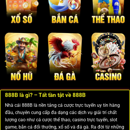
888B là gì? – Tất tần tật về 888B
Nhà cái 888B là nền tảng cá cược trực tuyến uy tín hàng
đầu, chuyên cung cấp đa dạng các dịch vụ giải trí chất
lượng cao như cá cược thể thao, casino trực tuyến, slot
game, bắn cá đổi thưởng, xổ số và đá gà. Ra đời từ những