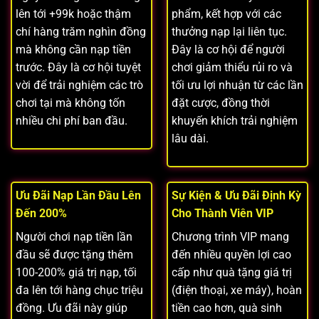
hàng trăm nghìn lượt truy cập mỗi tháng, minh chứng sức
lên tới +99k hoặc thậm
phẩm, kết hợp với các
hút mạnh mẽ từ cộng đồng người chơi. Không ngừng cập
chí hàng trăm nghìn đồng
thưởng nạp lại liên tục.
nhật công nghệ mới, nhà cái 888B trở thành lựa chọn ưu
mà không cần nạp tiền
Đây là cơ hội để người
tiên cho cả bet thủ chuyên nghiệp và người mới tham gia
trước. Đây là cơ hội tuyệt
chơi giảm thiểu rủi ro và
cá cược trực tuyến.
vời để trải nghiệm các trò
tối ưu lợi nhuận từ các lần
chơi tại mà không tốn
đặt cược, đồng thời
Vì Sao 888B Luôn Nằm trong TOP nhà cái & Được Người
nhiều chi phí ban đầu.
khuyến khích trải nghiệm
Chơi Tin Chọn?
lâu dài.
888B
hiện là một trong những nhà cái hàng đầu, thu hút
hàng chục nghìn người chơi hoạt động mỗi ngày, đặc biệt
tăng mạnh vào các sự kiện thể thao lớn và các giải đấu
Ưu Đãi Nạp Lần Đầu Lên
Sự Kiện & Ưu Đãi Định Kỳ
casino nổi tiếng. Số lượng người chơi đông đảo chính là
Đến 200%
Cho Thành Viên VIP
minh chứng rõ ràng cho độ uy tín và sức hấp dẫn vượt trội
Người chơi nạp tiền lần
Chương trình VIP
mang
của
888B
trên thị trường cá cược trực tuyến.
đầu
sẽ được tặng thêm
đến nhiều quyền lợi cao
100-200% giá trị nạp, tối
cấp như quà tặng giá trị
Trên các diễn đàn cá cược uy tín,
888B
nhận được vô số
đa lên tới hàng chục triệu
(điện thoại, xe máy), hoàn
đánh giá tích cực về tốc độ giao dịch nhanh chóng, tỷ lệ
đồng. Ưu đãi này giúp
tiền cao hơn, quà sinh
kèo cạnh tranh và dịch vụ hỗ trợ khách hàng chuyên