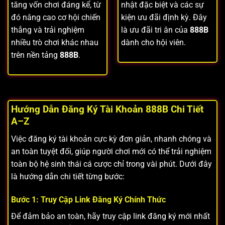
tăng vốn chơi đáng kể, từ
nhật đặc biệt và các sự
nghiệp. Nhiều review năm 2026 đánh giá
888B
là “nhà cái
đó nâng cao cơ hội chiến
kiện ưu đãi định kỳ. Đây
đáng tin cậy nhất” nhờ khả năng xử lý khiếu nại nhanh và
thắng và trải nghiệm
là ưu đãi tri ân của
888B
minh bạch, đảm bảo không giữ tiền của người chơi.
nhiều trò chơi khác nhau
dành cho hội viên.
Điểm mạnh nổi bật
còn nằm ở hệ thống bảo mật tiên tiến,
trên nền tảng
888B
.
kho game đa dạng từ các nhà cung cấp uy tín, cùng chính
sách khuyến mãi liên tục. Khác với nhiều đối thủ,
888B
cam kết trả thưởng đầy đủ, minh bạch kết quả, đồng thời
hỗ trợ người chơi qua nhiều kênh 24/7, tạo nên sự khác
Hướng Dẫn Đăng Ký Tài Khoản 888B Chi Tiết
biệt và niềm tin lâu dài cho cộng đồng cá cược.
A–Z
Vì sao nên chọn nhà cái 888B
Việc đăng ký tài khoản
cực kỳ đơn giản, nhanh chóng và
an toàn tuyệt đối, giúp người chơi mới có thể trải nghiệm
888B
không chỉ là một cái tên quen thuộc mà còn là điểm
toàn bộ hệ sinh thái cá cược chỉ trong vài phút. Dưới đây
đến hàng đầu dành cho những tín đồ cá cược trực tuyến
là hướng dẫn chi tiết từng bước:
nhờ vào sự kết hợp hoàn hảo giữa
uy tín, công nghệ và
trải nghiệm người dùng
. Với giấy phép hoạt động hợp
Bước 1: Truy Cập Link Đăng Ký Chính Thức
pháp và hệ thống bảo mật tối tân, nhà cái này mang đến
Để đảm bảo an toàn, hãy truy cập link đăng ký mới nhất
một sân chơi công bằng, minh bạch cùng kho trò chơi đồ