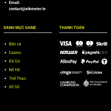
qua nhiều kênh: chat live, hotline, Zalo, Telegram. Mọi thắc
Email:
mắc, sự cố hoặc yêu cầu từ người chơi đều được phản hồi
contact@eikmeier.tv
Hướng Dẫn Nạp – Rút Tiền Tại 888B
nhanh chóng, chuyên nghiệp và giải quyết chỉ trong vài
phút. Nhờ vậy, trải nghiệm người chơi luôn thuận tiện, an
tâm và không bị gián đoạn.
DANH MỤC GAME
THANH TOÁN
Bắn cá
Casino
Đá Gà
Nổ Hũ
Thể Thao
Xổ Số