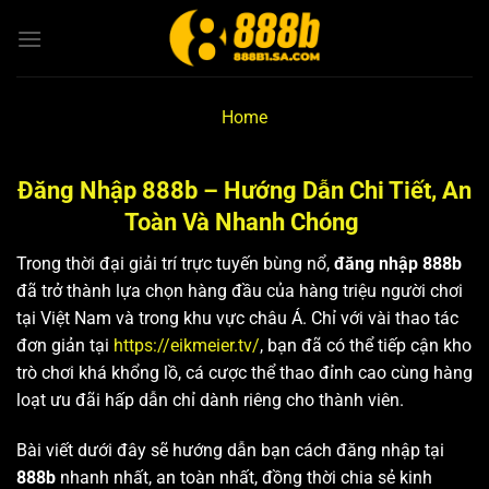
Bỏ
qua
nội
dung
Home
Đăng Nhập 888b – Hướng Dẫn Chi Tiết, An
Toàn Và Nhanh Chóng
Trong thời đại giải trí trực tuyến bùng nổ,
đăng nhập 888b
đã trở thành lựa chọn hàng đầu của hàng triệu người chơi
tại Việt Nam và trong khu vực châu Á. Chỉ với vài thao tác
đơn giản tại
https://eikmeier.tv/
, bạn đã có thể tiếp cận kho
trò chơi khá khổng lồ, cá cược thể thao đỉnh cao cùng hàng
loạt ưu đãi hấp dẫn chỉ dành riêng cho thành viên.
Bài viết dưới đây sẽ hướng dẫn bạn cách đăng nhập tại
888b
nhanh nhất, an toàn nhất, đồng thời chia sẻ kinh