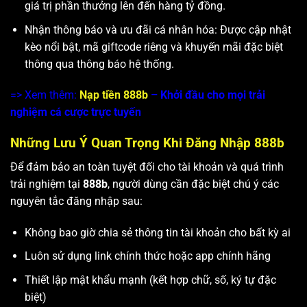
giá trị phần thưởng lên đến hàng tỷ đồng.
Nhận thông báo và ưu đãi cá nhân hóa: Được cập nhật
kèo nổi bật, mã giftcode riêng và khuyến mãi đặc biệt
thông qua thông báo hệ thống.
=> Xem thêm:
Nạp tiền 888b
– Khởi đầu cho mọi trải
nghiệm cá cược trực tuyến
Những Lưu Ý Quan Trọng Khi Đăng Nhập 888b
Để đảm bảo an toàn tuyệt đối cho tài khoản và quá trình
trải nghiệm tại
888b
, người dùng cần đặc biệt chú ý các
nguyên tắc đăng nhập sau:
Không bao giờ chia sẻ thông tin tài khoản cho bất kỳ ai
Luôn sử dụng link chính thức hoặc app chính hãng
Thiết lập mật khẩu mạnh (kết hợp chữ, số, ký tự đặc
biệt)