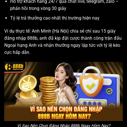
Hỗ trợ khách hàng 24/7 qua chat live, telegram, zalo –
phản hồi trong vòng 30 giây
Tỷ lệ trả thưởng cao nhất thị trường hiện nay
Ví dụ thực tế: Anh Minh (Hà Nội) chia sẻ chỉ sau 15 giây
đăng nhập 888b, anh đã kịp đặt cược thành công trận đấu
Ngoại hạng Anh và nhận thưởng ngay lập tức với tỷ lệ kèo
cực hấp dẫn.
Vì Sao Nên Chọn Đăng Nhập 888b Ngay Hôm Nay?