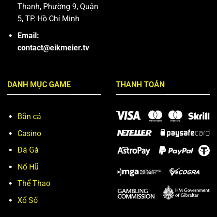
Thanh, Phường 9, Quận
5, TP. Hồ Chí Minh
Email:
contact@eikmeier.tv
DANH MỤC GAME
THANH TOÁN
Bắn cá
Casino
Đá Gà
Nổ Hũ
Thể Thao
Xổ Số