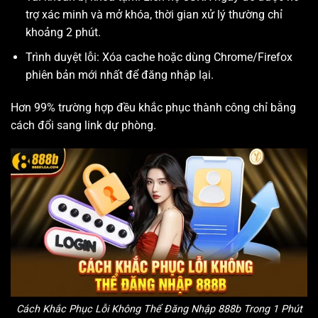
trợ xác minh và mở khóa, thời gian xử lý thường chỉ
khoảng 2 phút.
Trình duyệt lỗi: Xóa cache hoặc dùng Chrome/Firefox
phiên bản mới nhất để đăng nhập lại.
Hơn 99% trường hợp đều khắc phục thành công chỉ bằng
cách đổi sang link dự phòng.
Cách Khắc Phục Lỗi Không Thể Đăng Nhập 888b Trong 1 Phút