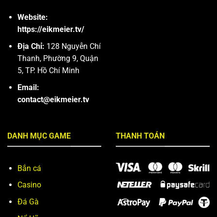
Website:
https://eikmeier.tv/
Địa Chỉ:
128 Nguyễn Chí
Thanh, Phường 9, Quận
5, TP. Hồ Chí Minh
Email:
contact@eikmeier.tv
DANH MỤC GAME
THANH TOÁN
Bắn cá
Casino
Đá Gà