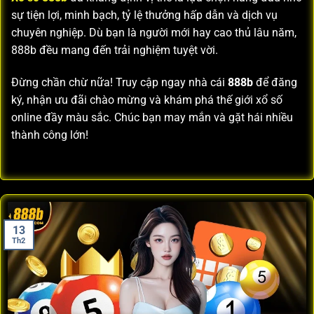
sự tiện lợi, minh bạch, tỷ lệ thưởng hấp dẫn và dịch vụ
chuyên nghiệp. Dù bạn là người mới hay cao thủ lâu năm,
888b đều mang đến trải nghiệm tuyệt vời.
Đừng chần chừ nữa! Truy cập ngay nhà cái
888b
để đăng
ký, nhận ưu đãi chào mừng và khám phá thế giới xổ số
online đầy màu sắc.
Chúc bạn may mắn và gặt hái nhiều
thành công lớn!
13
Th2