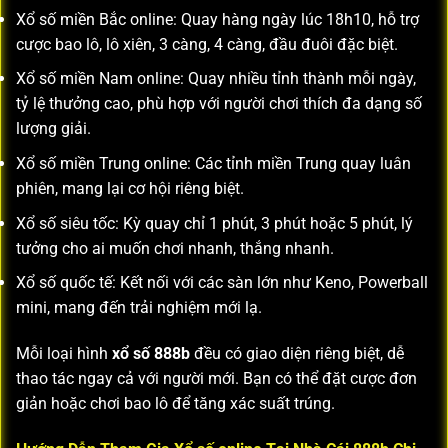
Xổ số miền Bắc online: Quay hàng ngày lúc 18h10, hỗ trợ
cược bao lô, lô xiên, 3 càng, 4 càng, đầu đuôi đặc biệt.
Xổ số miền Nam online: Quay nhiều tỉnh thành mỗi ngày,
tỷ lệ thưởng cao, phù hợp với người chơi thích đa dạng số
lượng giải.
Xổ số miền Trung online: Các tỉnh miền Trung quay luân
phiên, mang lại cơ hội riêng biệt.
Xổ số siêu tốc: Kỳ quay chỉ 1 phút, 3 phút hoặc 5 phút, lý
tưởng cho ai muốn chơi nhanh, thắng nhanh.
Xổ số quốc tế: Kết nối với các sàn lớn như Keno, Powerball
mini, mang đến trải nghiệm mới lạ.
Mỗi loại hình
xổ số
888b
đều có giao diện riêng biệt, dễ
thao tác ngay cả với người mới. Bạn có thể đặt cược đơn
giản hoặc chơi bao lô để tăng xác suất trúng.