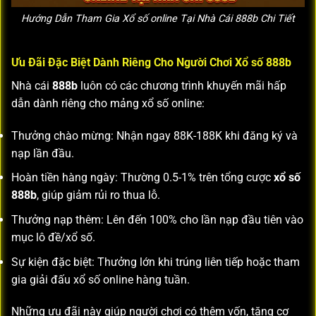
Hướng Dẫn Tham Gia Xổ số online Tại Nhà Cái 888b Chi Tiết
Ưu Đãi Đặc Biệt Dành Riêng Cho Người Chơi Xổ số 888b
Nhà cái
888b
luôn có các chương trình khuyến mãi hấp
dẫn dành riêng cho mảng xổ số online:
Thưởng chào mừng: Nhận ngay 88K-188K khi đăng ký và
nạp lần đầu.
Hoàn tiền hàng ngày: Thường 0.5-1% trên tổng cược
xổ số
888b
, giúp giảm rủi ro thua lỗ.
Thưởng nạp thêm: Lên đến 100% cho lần nạp đầu tiên vào
mục lô đề/xổ số.
Sự kiện đặc biệt: Thưởng lớn khi trúng liên tiếp hoặc tham
gia giải đấu xổ số online hàng tuần.
Những ưu đãi này giúp người chơi có thêm vốn, tăng cơ