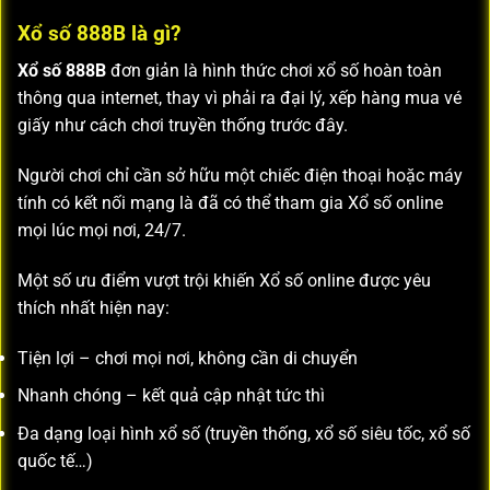
Xổ số 888B là gì?
Xổ số 888B
đơn giản là hình thức chơi xổ số hoàn toàn
thông qua internet, thay vì phải ra đại lý, xếp hàng mua vé
giấy như cách chơi truyền thống trước đây.
Người chơi chỉ cần sở hữu một chiếc điện thoại hoặc máy
tính có kết nối mạng là đã có thể tham gia Xổ số online
mọi lúc mọi nơi, 24/7.
Một số ưu điểm vượt trội khiến Xổ số online được yêu
thích nhất hiện nay:
Tiện lợi – chơi mọi nơi, không cần di chuyển
Nhanh chóng – kết quả cập nhật tức thì
Đa dạng loại hình xổ số (truyền thống, xổ số siêu tốc, xổ số
quốc tế…)