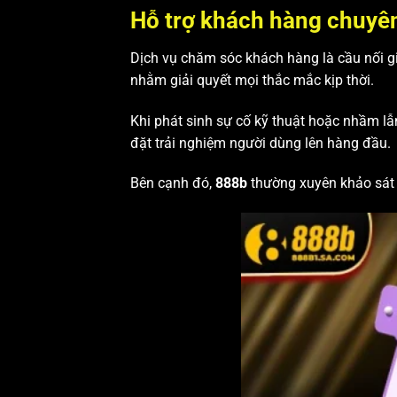
Hỗ trợ khách hàng chuyên
Dịch vụ chăm sóc khách hàng là cầu nối g
nhằm giải quyết mọi thắc mắc kịp thời.
Khi phát sinh sự cố kỹ thuật hoặc nhầm lẫn 
đặt trải nghiệm người dùng lên hàng đầu.
Bên cạnh đó,
888b
thường xuyên khảo sát 