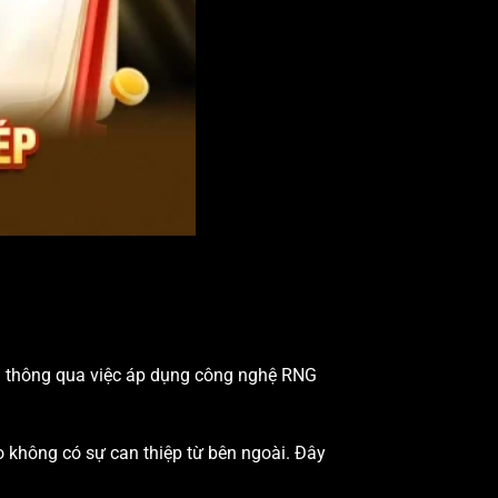
n thông qua việc áp dụng công nghệ RNG
o không có sự can thiệp từ bên ngoài. Đây