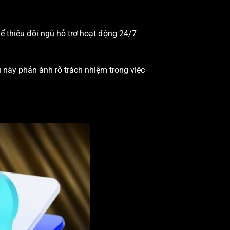
ể thiếu đội ngũ hỗ trợ hoạt động 24/7
ều này phản ánh rõ trách nhiệm trong việc