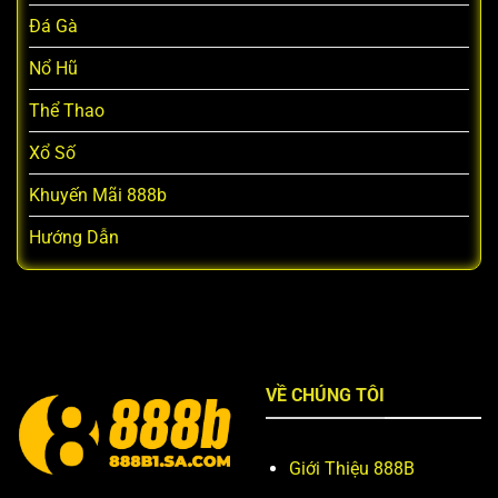
Đá Gà
Nổ Hũ
Thể Thao
Xổ Số
Khuyến Mãi 888b
Hướng Dẫn
VỀ CHÚNG TÔI
Giới Thiệu 888B