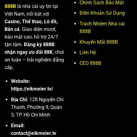
Chính Sách Bảo Mật
888B
là nhà cái uy tín tại
Điền Khoản Sử Dụng
Việt Nam, nổi bật với
Casino, Thể thao, Lô đề,
Trách Nhiệm Nhà cái
Bắn cá
. Giao diện mượt,
888B
bảo mật cao, hỗ trợ 24/7
Khuyến Mãi 888B
tận tâm.
Đăng ký 888B
nhận ngay ưu đãi 88K
, chơi
Liên Hệ
an toàn – trải nghiệm đẳng
CEO 888B
cấp.
Website:
https://eikmeier.tv/
Địa Chỉ:
128 Nguyễn Chí
Thanh, Phường 9, Quận
5, TP. Hồ Chí Minh
Email:
contact@eikmeier.tv