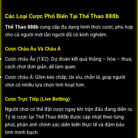
Các Loại Cược Phổ Biến Tại Thể Thao 888b
Thể Thao 888b
cung cấp đa dạng hình thức cược, phù hợp
cho cả người mới lẫn người đã có kinh nghiệm.
Cược Châu Âu Và Châu Á
Cược châu Âu (1X2): Dự đoán kết quả thắng – hòa – thua,
cách chơi đơn giản, dễ làm quen.
Cược châu Á: Gồm kèo chấp, tài xỉu, chẵn lẻ, giúp người
chơi có nhiều lựa chọn linh hoạt hơn.
Cược Trực Tiếp (Live Betting)
Người chơi có thể đặt cược ngay khi trận đấu đang diễn ra.
Tỷ lệ cược tại Thể Thao 888b được cập nhật theo từng
phút, phản ánh chính xác diễn biến thực tế và đảm bảo
tính minh bạch.