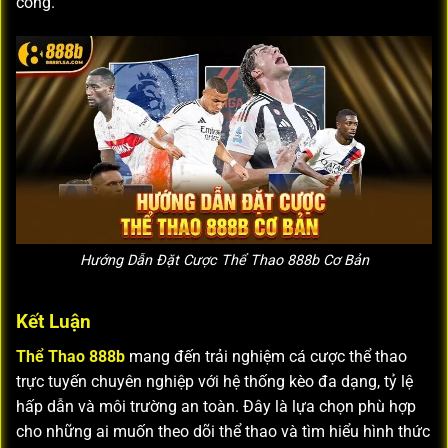
công.
Hướng Dẫn Đặt Cược Thể Thao 888b Cơ Bản
Kết Luận
Thể Thao 888b
mang đến trải nghiệm cá cược thể thao
trực tuyến chuyên nghiệp với hệ thống kèo đa dạng, tỷ lệ
hấp dẫn và môi trường an toàn. Đây là lựa chọn phù hợp
cho những ai muốn theo dõi thể thao và tìm hiểu hình thức