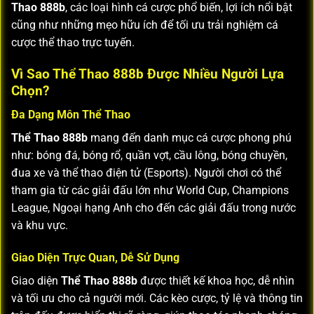
Thao 888b
, các loại hình cá cược phổ biến, lợi ích nổi bật
cũng như những mẹo hữu ích để tối ưu trải nghiệm cá
cược thể thao trực tuyến.
Vì Sao Thể Thao 888b Được Nhiều Người Lựa
Chọn?
Đa Dạng Môn Thể Thao
Thể Thao 888b
mang đến danh mục cá cược phong phú
như: bóng đá, bóng rổ, quần vợt, cầu lông, bóng chuyền,
đua xe và thể thao điện tử (Esports). Người chơi có thể
tham gia từ các giải đấu lớn như World Cup, Champions
League, Ngoại hạng Anh cho đến các giải đấu trong nước
và khu vực.
Giao Diện Trực Quan, Dễ Sử Dụng
Giao diện
Thể Thao 888b
được thiết kế khoa học, dễ nhìn
và tối ưu cho cả người mới. Các kèo cược, tỷ lệ và thông tin