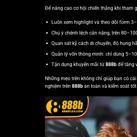
Để nâng cao cơ hội chiến thắng khi tham 
Luôn xem highlight và theo dõi form 3–
Chú ý chênh lệch cân nặng, trên 80–1
Quan sát kỹ cách di chuyển, độ hung hã
Quản lý vốn thông minh: chỉ dùng 5–1
Tận dụng khuyến mãi từ
888b
để tăng 
Những mẹo trên không chỉ giúp bạn có cái
nghiệm trên
888b
an toàn và kiểm soát tốt h