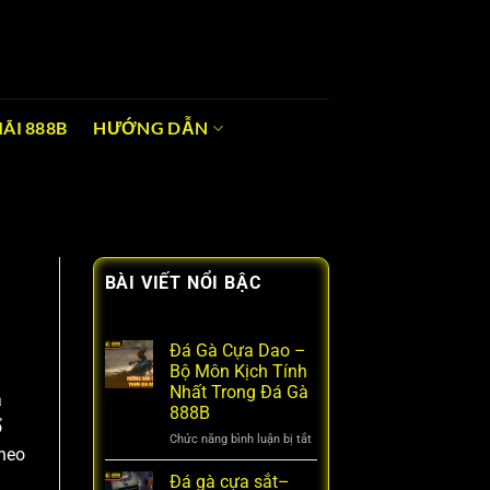
ÃI 888B
HƯỚNG DẪN
BÀI VIẾT NỔI BẬC
Đá Gà Cựa Dao –
Bộ Môn Kịch Tính
Nhất Trong Đá Gà
à
888B
ổ
Chức năng bình luận bị tắt
ở
theo
Đá
Gà
Đá gà cựa sắt–