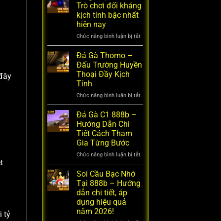
Cựa
Trò chơi đối kháng
Dao
kịch tính bậc nhất
–
hiện nay
Bộ
Môn
Chức năng bình luận bị tắt
ở
Kịch
Đá
Tính
gà
Đá Gà Thomo –
Nhất
cựa
Đấu Trường Huyền
Trong
sắt–
Thoại Đầy Kịch
đây
Đá
Trò
Tính
Gà
chơi
888B
đối
Chức năng bình luận bị tắt
ở
kháng
Đá
kịch
Gà
Đá Gà C1 888b –
tính
Thomo
Hướng Dẫn Chi
bậc
–
Tiết Cách Tham
nhất
Đấu
Gia Từng Bước
hiện
Trường
nay
Huyền
Chức năng bình luận bị tắt
ở
t
Thoại
Đá
Đầy
Gà
Soi Cầu Bạc Nhớ
Kịch
C1
Tại 888b – Hướng
Tính
888b
dẫn chi tiết, áp
–
dụng hiệu quả
Hướng
năm 2026!
 tỷ
Dẫn