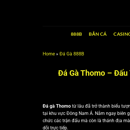
Bỏ
qua
nội
dung
888B
BẮN CÁ
CASIN
Home
»
Đá Gà 888B
Đá Gà Thomo – Đấu 
Đá gà Thomo
từ lâu đã trở thành biểu tượ
tại khu vực Đông Nam Á. Nằm ngay biên gi
chức các trận đấu mà còn là thánh địa mà
dõi trực tiếp.