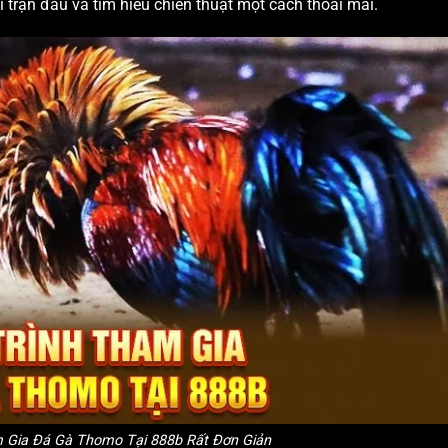
i trận đấu và tìm hiểu chiến thuật một cách thoải mái.
 Gia Đá Gà Thomo Tại 888b Rất Đơn Giản