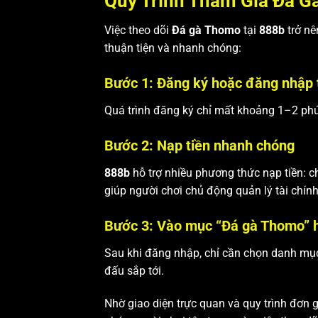
Quy Trình Tham Gia Đá G
Việc theo dõi
Đá gà Thomo
tại
888b
trở nê
thuận tiện và nhanh chóng:
Bước 1: Đăng ký hoặc đăng nhập 
Quá trình đăng ký chỉ mất khoảng 1–2 phút
Bước 2: Nạp tiền nhanh chóng
888b
hỗ trợ nhiều phương thức nạp tiền: c
giúp người chơi chủ động quản lý tài chính
Bước 3: Vào mục “Đá gà Thomo” ho
Sau khi đăng nhập, chỉ cần chọn danh mục 
đấu sắp tới.
Nhờ giao diện trực quan và quy trình đơn 