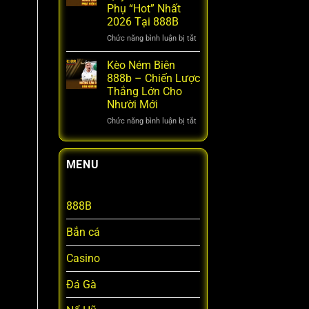
Nhất
–
Phụ “Hot” Nhất
2026
Phương
2026 Tại 888B
Pháp
Chơi
Chức năng bình luận bị tắt
ở
Đề
Kèo
Dành
Thẻ
Kèo Ném Biên
Thắng
Phạt
888b – Chiến Lược
Lớn
–
Thắng Lớn Cho
Nhười Mới
Bí
Quyết
Chức năng bình luận bị tắt
ở
Chơi
Kèo
Kèo
Ném
Phụ
Biên
MENU
“Hot”
888b
Nhất
–
2026
Chiến
Tại
Lược
888B
888B
Thắng
Lớn
Bắn cá
Cho
Nhười
Casino
Mới
Đá Gà