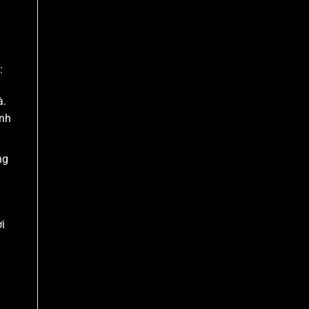
:
à.
ịnh
ng
i