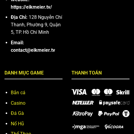
https://eikmeier.tv/
Địa Chỉ:
128 Nguyễn Chí
Thanh, Phường 9, Quận
5, TP. Hồ Chí Minh
Email:
contact@eikmeier.tv
DANH MỤC GAME
THANH TOÁN
Bắn cá
Casino
Đá Gà
Nổ Hũ
Thể Thao