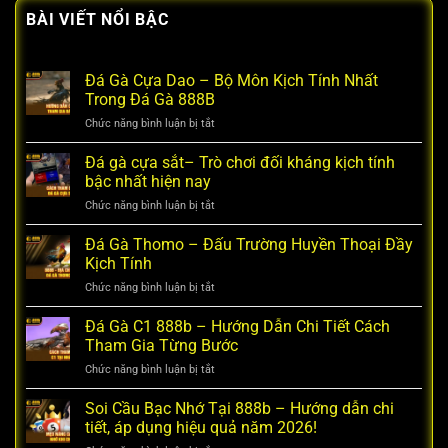
BÀI VIẾT NỔI BẬC
Đá Gà Cựa Dao – Bộ Môn Kịch Tính Nhất
Trong Đá Gà 888B
Chức năng bình luận bị tắt
ở
Đá
Gà
Đá gà cựa sắt– Trò chơi đối kháng kịch tính
Cựa
bậc nhất hiện nay
Dao
Chức năng bình luận bị tắt
ở
–
Đá
Bộ
gà
Đá Gà Thomo – Đấu Trường Huyền Thoại Đầy
Môn
cựa
Kịch
Kịch Tính
sắt–
Tính
Chức năng bình luận bị tắt
ở
Trò
Nhất
Đá
chơi
Trong
Gà
Đá Gà C1 888b – Hướng Dẫn Chi Tiết Cách
đối
Đá
Thomo
kháng
Tham Gia Từng Bước
Gà
–
kịch
888B
Chức năng bình luận bị tắt
ở
Đấu
tính
Đá
Trường
bậc
Gà
Soi Cầu Bạc Nhớ Tại 888b – Hướng dẫn chi
Huyền
nhất
C1
Thoại
tiết, áp dụng hiệu quả năm 2026!
hiện
888b
Đầy
nay