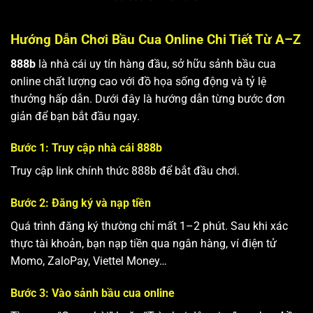
Hướng Dẫn Chơi Bầu Cua Online Chi Tiết Từ A–Z
888b
là nhà cái uy tín hàng đầu, sở hữu sảnh bầu cua
online chất lượng cao với đồ họa sống động và tỷ lệ
thưởng hấp dẫn. Dưới đây là hướng dẫn từng bước đơn
giản để bạn bắt đầu ngay.
Bước 1: Truy cập nhà cái 888b
Truy cập link chính thức 888b để bắt đầu chơi.
Bước 2: Đăng ký và nạp tiền
Quá trình đăng ký thường chỉ mất 1–2 phút. Sau khi xác
thực tài khoản, bạn nạp tiền qua ngân hàng, ví điện tử
Momo, ZaloPay, Viettel Money…
Bước 3: Vào sảnh bầu cua online