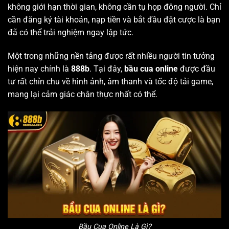
không giới hạn thời gian, không cần tụ họp đông người. Chỉ
cần đăng ký tài khoản, nạp tiền và bắt đầu đặt cược là bạn
đã có thể trải nghiệm ngay lập tức.
Một trong những nền tảng được rất nhiều người tin tưởng
hiện nay chính là
888b
. Tại
đây,
bầu cua online
được đầu
tư rất chỉn chu về hình ảnh, âm thanh và tốc độ tải game,
mang lại cảm giác chân thực nhất có thể.
Bầu Cua Online Là Gì?